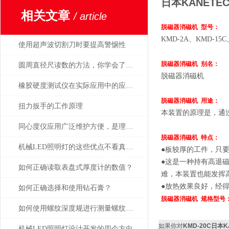
日本KANET
相关文章
/ article
脱磁器消磁机 型号：
KMD-2A、KMD-15C
使用超声波切割刀时要提高警惕性
脱磁器消磁机 别名：
圆周直径尺读数的方法，你学会了吗？
脱磁器消磁机
橡胶硬度测试仪在实际应用中的应用场景
脱磁器消磁机 用途：
扭力扳手的工作原理
本装置的原理是，通
同心度仪应用广泛维护方便，是理想中的专用测量工具
脱磁器消磁机 特点：
机械LED照明灯的这些优点不看真的不知道
●板较厚的工件，只
●这是一种持有高退
如何正确读取表盘式厚度计的数值？
难，本装置也能发挥
●放热效果良好，经
如何正确选择和使用钻石膏？
脱磁器消磁机 规格型号
如何使用螺纹深度规进行测量螺纹深度？
如果你对
KMD-20C日本
机械LED照明灯设计开发的四个方向