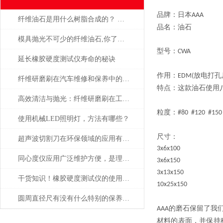
品牌：日本
AAA
纤维油石是用什么树脂合成的？ 为什么这么贵？
品名：油石
模具抛光不可少的纤维油石,你了解多少呢？
型号：
CWA
延长橡胶硬度测试仪寿命的秘诀
作用：
放电打孔
EDM(
纤维研磨刷在汽车维修和保养中的应用
特点：这款油石使用
高效清洁与抛光：纤维研磨刷在工业中的重要作用
粒度：
#80 #120 #15
使用机械LED照明灯，方法有哪些？
尺寸：
超声波切割刀在环保领域的应用有哪些
3x6x100
同心度仪应用广泛维护方便，是理想中的专用测量工具
3x6x150
3x13x150
干货知识！橡胶硬度测试仪的使用说明
10x25x150
圆周直径尺有没有什么特别的保养方法？
的磨石保留了我
AAA
材料的表面，并保持