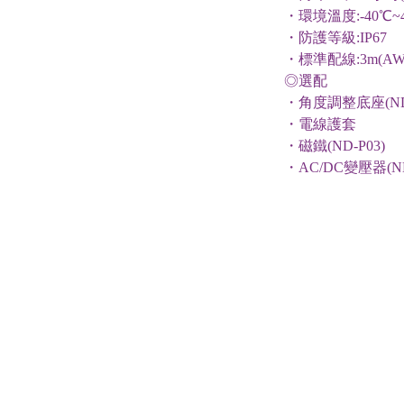
・環境
溫
度
:-
4
0
℃
~
・防護等級
:IP67
・標準配線
:3m(A
◎選配
・角度調整底座
(N
・電線護套
・磁鐵
(ND-P03)
・
AC/DC
變壓器
(
N