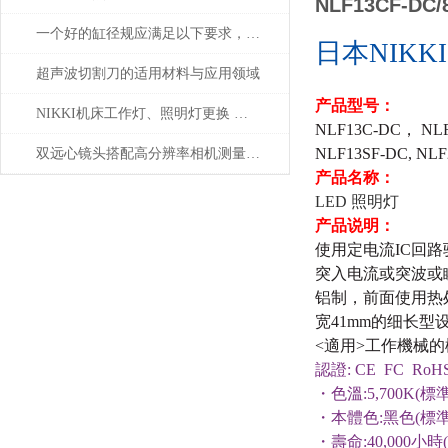
NLF13CF-DC/
一个好的缸径规应满足以下要求，选择时要注意了
日本NIKKI
超声波切割刀的适用材料与应用领域
产品型号：
NIKKI机床工作灯、照明灯更换 日本津上、马扎克、西铁城、兄弟等机床
NLF13C-DC
，
NL
NLF13SF-DC, NLF
双远心镜头搭配高分辨率相机测量精密五金零件德国OPTO
产品名称：
LED 照明灯
产品说明：
使用定电流IC回
突入电流或突波或
铝制，前面使用热
宽41mm的细长
<
適用
>
工作機械的
認證
:
CE FC
RoH
・色
溫
:5,700K(
標
・本體色
:
黑色
(
標
・壽命
:40,000
小時
(