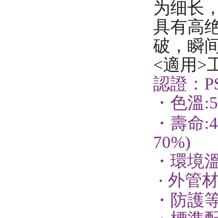
为细长
具有高
破，瞬
<
適用
>
認證：P
・色
溫
:
・壽命
:
70%)
・環境
外管
・
・防護