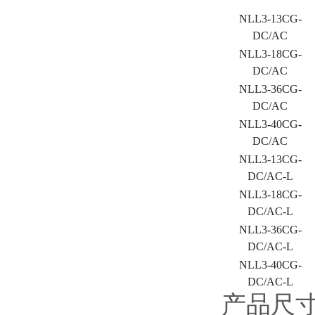
NLL
3-
13CG-
DC/AC
NLL
3-
18CG-
DC/AC
NLL
3-
36CG-
DC/AC
NLL
3-
40CG-
DC/AC
NLL
3-
13
C
G-
DC/AC
-L
NLL
3-
18
C
G-
DC/AC
-L
NLL
3-
36
C
G-
DC/AC
-L
NLL3-40CG-
DC/AC-L
产品尺