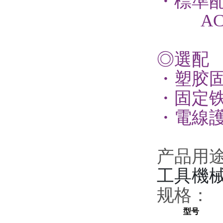
・標準
AC 3m
◎選配
・
塑胶
・
固定
・電線
产品用
工具機
规格：
型号