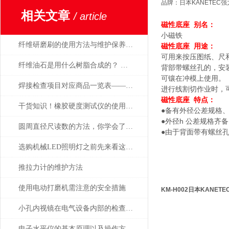
品牌：日本KANETEC强
相关文章
/ article
磁性底座
别名：
小磁铁
纤维研磨刷的使用方法与维护保养要点
磁性底座
用途：
可用来按压图纸、尺
纤维油石是用什么树脂合成的？ 为什么这么贵？
背部带螺丝孔的，安
可镶在冲模上使用。
焊接检查项目对应商品一览表——日本SK新泻精机
进行线割切作业时，
磁性底座
特点：
干货知识！橡胶硬度测试仪的使用说明
●备有外径公差规格
●外径
h
公差规格齐备
圆周直径尺读数的方法，你学会了吗？
●由于背面带有螺丝
选购机械LED照明灯之前先来看这篇攻略准没错
推拉力计的维护方法
使用电动打磨机需注意的安全措施
KM-H002
日本KANET
小孔内视镜在电气设备内部的检查应用有哪些？
电子水平仪的基本原理以及操作方法的说明