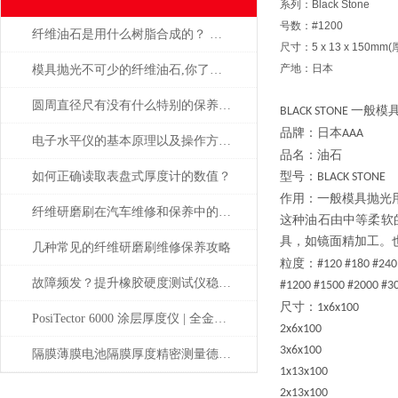
系列：Black Stone
号数：#1200
纤维油石是用什么树脂合成的？ 为什么这么贵？
尺寸：5 x 13 x 150m
产地：日本
模具抛光不可少的纤维油石,你了解多少呢？
圆周直径尺有没有什么特别的保养方法？
一般模
BLACK STONE
品牌：日本
AAA
电子水平仪的基本原理以及操作方法的说明
品名：油石
如何正确读取表盘式厚度计的数值？
型号：
BLACK STONE
作用：一般模具抛光
纤维研磨刷在汽车维修和保养中的应用
这种油石由中等柔软
具，如镜面精加工。
几种常见的纤维研磨刷维修保养攻略
粒度：
#120 #180 #240
故障频发？提升橡胶硬度测试仪稳定性的建议
#1200 #1500 #2000 #3
尺寸：
1x6x100
PosiTector 6000 涂层厚度仪 | 全金属通用 高精度工业测厚解决方案
2x6x100
3x6x100
隔膜薄膜电池隔膜厚度精密测量德国MAHR
1x13x100
2x13x100