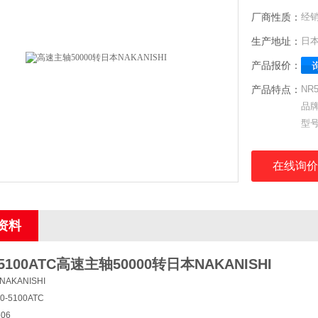
厂商性质：
经
生产地址：
日
产品报价：
产品特点：
NR
品牌
型号
订货
直径
在线询价
最大
索咀
重量
资料
装切
5100ATC
高速主轴50000转日本NAKANISHI
AKANISHI
-5100ATC
06