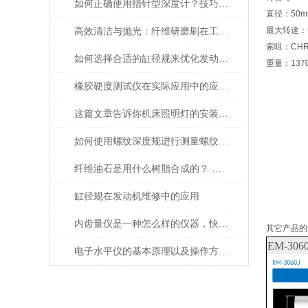
如何正确使用指针型深度计？技巧大揭秘
直径：50m
最大转速：50
高效清洁与抛光：纤维研磨刷在工业中的重要作用
索咀：CH
如何选择合适的缸径规来优化发动机性能？
重量：137
橡胶硬度测试仪在实际应用中的应用场景
这篇文章告诉你机床照明灯的安装以及应用
如何使用螺纹深度规进行测量螺纹深度？
纤维油石是用什么树脂合成的？ 为什么这么贵？
缸径规在发动机维修中的应用
内齿量仪是一种怎么样的仪器，快来看看介绍的相关信息吧
其它产品的
EM-3060
电子水平仪的基本原理以及操作方法的说明