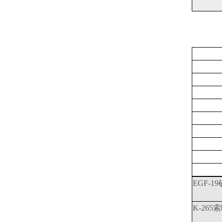
EGF-1
K-265