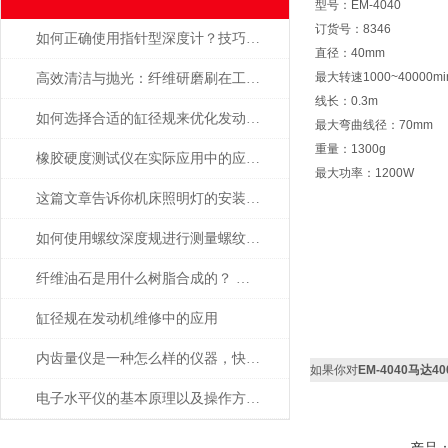
型号：EM-4040
订货号：8346
如何正确使用指针型深度计？技巧大揭秘
直径：40mm
最大转速1000~40000mi
高效清洁与抛光：纤维研磨刷在工业中的重要作用
线长：0.3m
如何选择合适的缸径规来优化发动机性能？
最大弯曲线径：70mm
重量：1300g
橡胶硬度测试仪在实际应用中的应用场景
最大功率：1200W
这篇文章告诉你机床照明灯的安装以及应用
如何使用螺纹深度规进行测量螺纹深度？
纤维油石是用什么树脂合成的？ 为什么这么贵？
缸径规在发动机维修中的应用
内齿量仪是一种怎么样的仪器，快来看看介绍的相关信息吧
如果你对
EM-4040马达4
电子水平仪的基本原理以及操作方法的说明