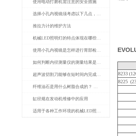
使用电动打磨机需注意的安全措施
选择小孔内视镜须考虑以下几点，避免出错
推拉力计的维护方法
机械LED照明灯的特点体现在哪些方面？
EVOL
使用小孔内视镜是怎样进行胃部检查的，会痛吗
如何判断内径测量仪的测量结果是否准确
8233 (1
超声波切割刀能够在短时间内完成高精度的切割操作
8225 (2
纤维油石是用什么树脂合成的？ 为什么这么贵？
缸径规在发动机维修中的应用
适用于各种工作环境的机械LED照明灯设计