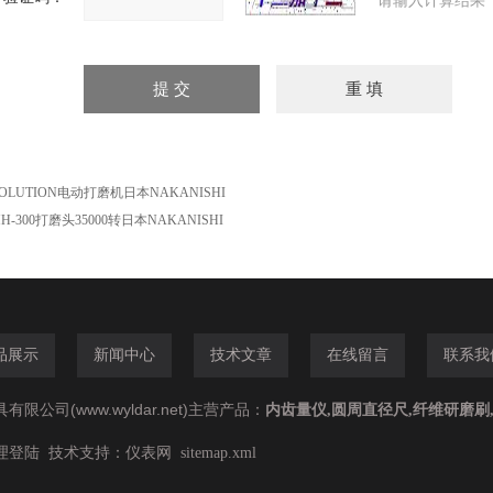
请输入计算结果
OLUTION电动打磨机日本NAKANISHI
H-300打磨头35000转日本NAKANISHI
品展示
新闻中心
技术文章
在线留言
联系我
公司(www.wyldar.net)主营产品：
内齿量仪,圆周直径尺,纤维研磨刷
技术支持：
理登陆
仪表网
sitemap.xml