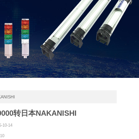
ANISHI
000转日本NAKANISHI
5-10-14
310