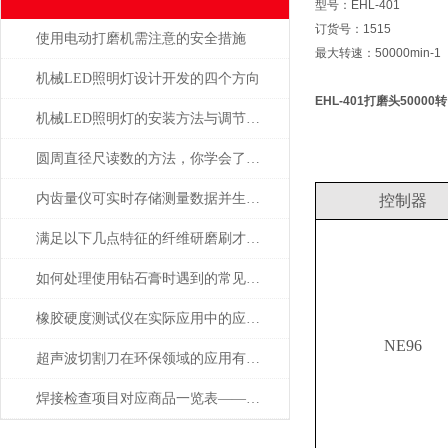
型号：EHL-401
订货号：1515
使用电动打磨机需注意的安全措施
最大转速：50000min-1
机械LED照明灯设计开发的四个方向
EHL-401
打磨头50000转
机械LED照明灯的安装方法与调节方式
圆周直径尺读数的方法，你学会了吗？
内齿量仪可实时存储测量数据并生成报告
控制器
满足以下几点特征的纤维研磨刷才能称之为好产品
如何处理使用钻石膏时遇到的常见问题和挑战
橡胶硬度测试仪在实际应用中的应用场景
NE96
超声波切割刀在环保领域的应用有哪些
焊接检查项目对应商品一览表——日本SK新泻精机