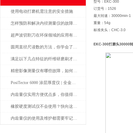
型号：EKC-300
订货号：1526
使用电动打磨机需注意的安全措施
最大转速：30000min-1
重量：54g
怎样预防和解决内径测量仪的故障问题？
标准夹头：CHC-3.0
超声波切割刀在环保领域的应用有哪些
EKC-300
打磨头30000转
圆周直径尺读数的方法，你学会了吗？
满足以下几点特征的纤维研磨刷才能称之为好产品
精密影像测量仪有哪些故障，如何解决
PosiTector 6000 涂层厚度仪 | 全金属通用 高精度工业测厚解决方案
内齿量仪实用方便优点多，你值得拥有
橡胶硬度测试仪不会使用？快向这里看过来
内齿量仪的使用及维护都需要牢记注意事项才行