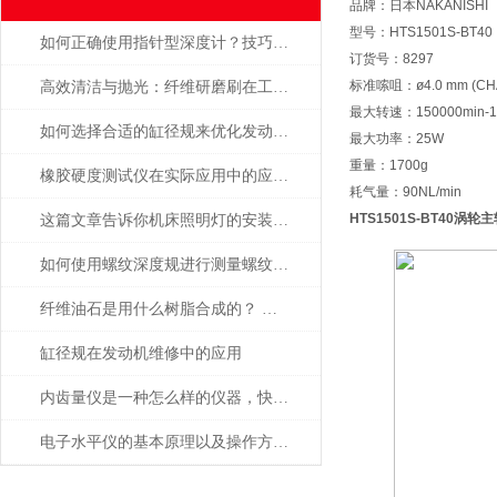
品牌：日本NAKANISHI
型号：HTS1501S-BT40
如何正确使用指针型深度计？技巧大揭秘
订货号：8297
标准嗦咀：ø4.0 mm (CHA
高效清洁与抛光：纤维研磨刷在工业中的重要作用
最大转速：150000min-1
如何选择合适的缸径规来优化发动机性能？
最大功率：25W
重量：1700g
橡胶硬度测试仪在实际应用中的应用场景
耗气量：90NL/min
HTS1501S-BT40
涡轮主
这篇文章告诉你机床照明灯的安装以及应用
如何使用螺纹深度规进行测量螺纹深度？
纤维油石是用什么树脂合成的？ 为什么这么贵？
缸径规在发动机维修中的应用
内齿量仪是一种怎么样的仪器，快来看看介绍的相关信息吧
电子水平仪的基本原理以及操作方法的说明