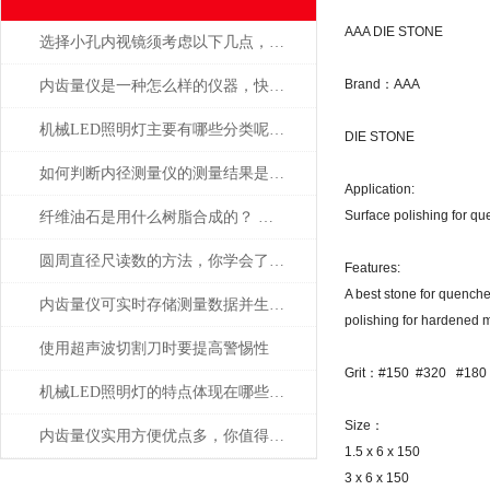
AAA DIE STONE
选择小孔内视镜须考虑以下几点，避免出错
Brand：AAA
内齿量仪是一种怎么样的仪器，快来看看介绍的相关信息吧
机械LED照明灯主要有哪些分类呢？让我们一起来看看吧
DIE STONE
如何判断内径测量仪的测量结果是否准确
Application:
Surface polishing for qu
纤维油石是用什么树脂合成的？ 为什么这么贵？
圆周直径尺读数的方法，你学会了吗？
Features:
A best stone for quenche
内齿量仪可实时存储测量数据并生成报告
polishing for hardened m
使用超声波切割刀时要提高警惕性
Grit：#150 #320 #180
机械LED照明灯的特点体现在哪些方面？
Size：
内齿量仪实用方便优点多，你值得拥有
1.5 x 6 x 150
3 x 6 x 150