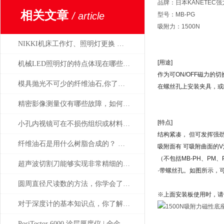
品牌：日本KANETEC强
相关文章
/ article
型号：MB-PG
吸附力：1500N
NIKKI机床工作灯、照明灯更换 日本津上、马扎克、西铁城、兄弟等机床
[用途]
机械LED照明灯的特点体现在哪些方面？
作为可ON/OFF磁力
模具抛光不可少的纤维油石,你了解多少呢？
在螺丝孔上安装夹具，或
精密影像测量仪有哪些故障，如何解决
[特点]
小孔内视镜可在不损伤组织或材料的情况下进行观察
结构紧凑， 但可发挥强
纤维油石是用什么树脂合成的？ 为什么这么贵？
吸附面有 可吸附曲面的
（不包括MB-PH、PM、
超声波切割刀能够实现非常精细的切割
·带螺丝孔。如图所示，
圆周直径尺读数的方法，你学会了吗？
※上面安装板使用时，请
对于深度计的基本知识点，你了解多少？
PosiTector 6000 涂层厚度仪 | 全金属通用 高精度工业测厚解决方案