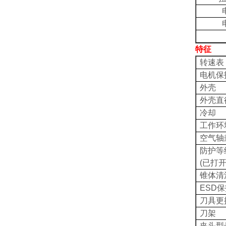
特征
转速表
电机保
外壳
外壳直
冷却
工作环
空气轴
防护等
(
已打
锥体清
ESD
保
刀具更
刀架
夹头型