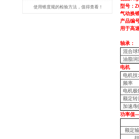
型号：
Z
使用锥度规的检验方法，值得查看！
气动换
产品编
用于高
轴承：
混合球
油脂润
电机
电机技
频率
电机极
额定转
加速
/
制
功率值
额定