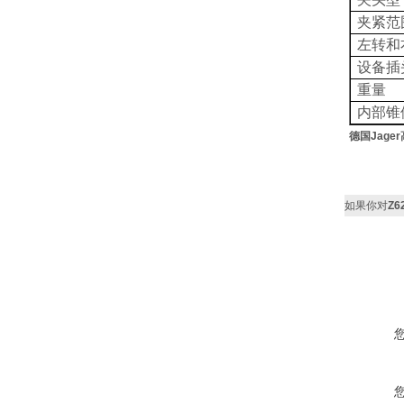
夹紧范
左转和
设备插
重量
内部锥
德国Jager
如果你对
Z6