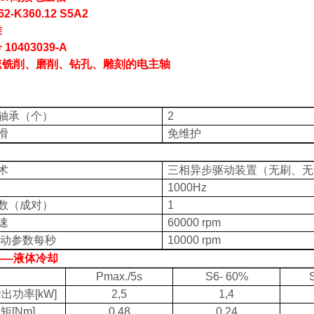
62-K360.12 S5A2
锥
号
10403039-A
速铣削、磨削、钻孔、雕刻的电主轴
轴承（个）
2
滑
免维护
术
三相异步驱动装置（无刷、无
1000Hz
数（成对）
1
速
60000 rpm
动参数每秒
10000 rpm
——液体冷却
Pmax./5s
S6- 60%
输出功率
[kW]
2,5
1,4
扭矩
[Nm]
0,48
0,24