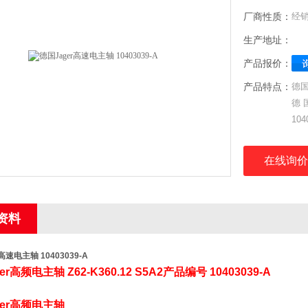
厂商性质：
经
生产地址：
产品报价：
产品特点：
德国
德国
104
德国
在线询价
型号：
气
产品
资料
用
高速电主轴 10403039-A
er
高频电主轴
Z62-K360.12 S5A2
产品编号
10403039-A
er
高频电主轴