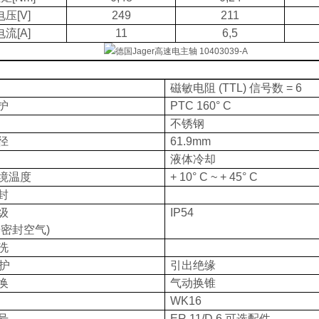
电压
[V]
249
211
电流
[A]
11
6,5
磁敏电阻
(TTL)
信号数
= 6
护
PTC 160° C
不锈钢
径
61.9mm
液体冷却
境温度
+ 10° C ~ + 45° C
封
级
IP54
开密封空气
)
洗
护
引出绝缘
换
气动换锥
WK16
号
ER 11/D 6
可选配件