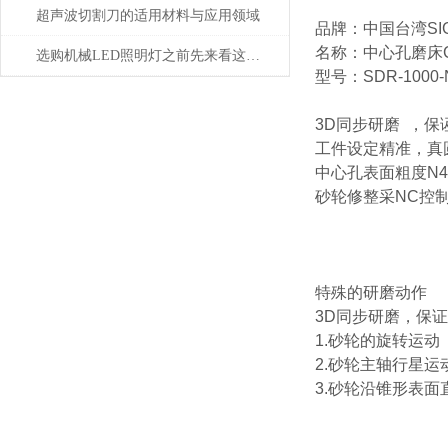
超声波切割刀的适用材料与应用领域
品牌：中国台湾
SI
名称：中心孔磨床
选购机械LED照明灯之前先来看这篇攻略准没错
型号：
SDR-1000
3D
同步研磨
，保
工件设定精准，真
中心孔表面粗度
N4
砂轮修整采
NC
控
特殊的研磨动作
3D
同步研磨，保证
1.
砂轮的旋转运动
2.
砂轮主轴行星运
3.
砂轮沿锥形表面