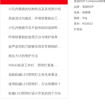
美国KDP Compound研磨膏 
品牌：美国KDP
小孔内视镜的结构特点及其优势介绍
名称：研磨膏
规格：50g
高效清洁与抛光：纤维研磨刷在工业中的重要作用
系列：KG3012
小孔内视镜可在不损伤组织或材料的情况下进行观察
针筒状
纤维研磨刷的使用方法与维护保养要点
超声波切割刀能够实现非常精细的切割
推拉力计的维护方法
NIKKI机床工作灯、照明灯更换 日本津上、马扎克、西铁城、兄弟等机床
选购机械LED照明灯之前先来看这篇攻略准没错
使用机械LED照明灯，方法有哪些？
机械LED照明灯设计开发的四个方向