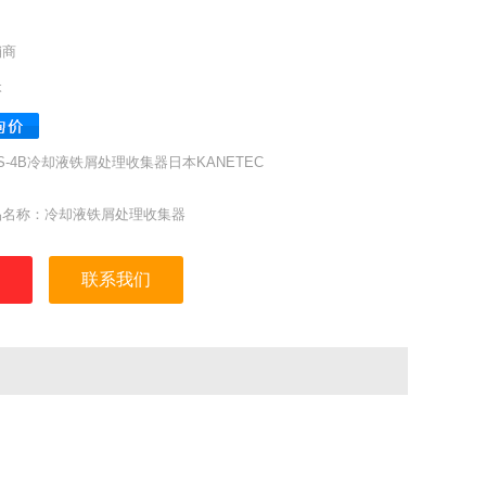
销商
本
S-4B冷却液铁屑处理收集器日本KANETEC
品名称：冷却液铁屑处理收集器
: CMS-4B
：日本KANETEC强力
联系我们
地：日本