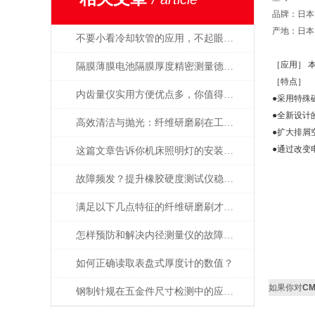
品牌：日本K
产地：日本
不要小看冷却软管的应用，不起眼用处却很大！
［应用］ 
隔膜薄膜电池隔膜厚度精密测量德国MAHR
［特点］
内齿量仪实用方便优点多，你值得拥有
●采用特殊
●全新设计
高效清洁与抛光：纤维研磨刷在工业中的重要作用
●扩大排屑
●通过改变
这篇文章告诉你机床照明灯的安装以及应用
故障频发？提升橡胶硬度测试仪稳定性的建议
满足以下几点特征的纤维研磨刷才能称之为好产品
怎样预防和解决内径测量仪的故障问题？
如何正确读取表盘式厚度计的数值？
如果你对
C
钢制针规在五金件尺寸检测中的应用——日本SK新泻精机