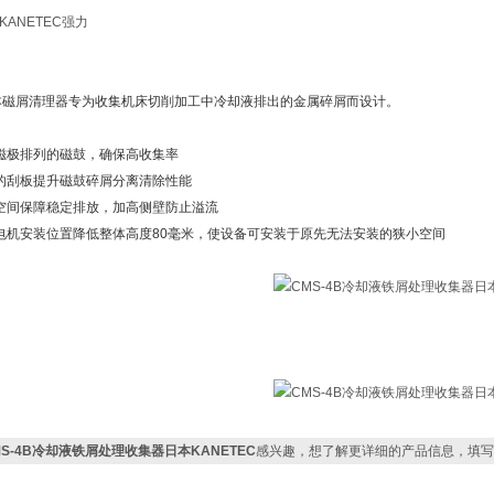
ANETEC强力
本磁屑清理器专为收集机床切削加工中冷却液排出的金属碎屑而设计。
磁极排列的磁鼓，确保高收集率
的刮板提升磁鼓碎屑分离清除性能
空间保障稳定排放，加高侧壁防止溢流
电机安装位置降低整体高度80毫米，使设备可安装于原先无法安装的狭小空间
MS-4B冷却液铁屑处理收集器日本KANETEC
感兴趣，想了解更详细的产品信息，填写