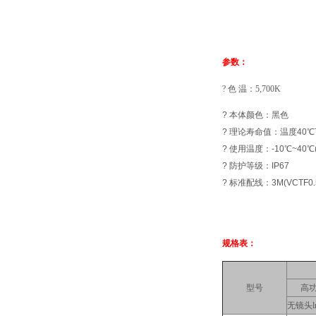
参数：
? 色 温：5,700K
? 本体颜色：黑色
? 理论寿命值：温度40℃
? 使用温度：-10℃~40
? 防护等级：IP67
? 标准配线：3M(VCTF0.
规格表：
型号
高功
无镜头l