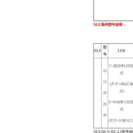
NLE系列型号说明：
型
NLE
LED
号
C=高功率LED
10
式
13
(尺寸=40以C
示)
20
S=中功率 LED
26
式
40
(尺寸=只有10.13
NLE10CN-DC-L1型号