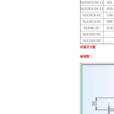
NLE10CN-DC-L1
825
NLE13CN-DC-L1
1050
NLE20CN-DC
1540
NLE26CN-DC
2080
NLE40C-DC
3130
NLE10SN-DC
-
NLE13SN-DC
-
外观尺寸图
标准型：