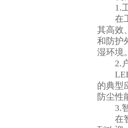
1.工
在工业
其高效
和防护
湿环境
2.户
LED
的典型
防尘性
3.智
在智能