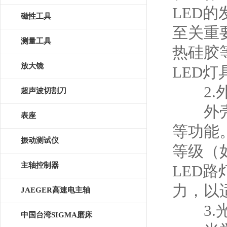
LED
磁性工具
至关重
测量工具
热硅胶
放大镜
LED
2.外
超声波切割刀
外壳不
表座
等功能
振动测试仪
等级（如
主轴控制器
LED
力，以
JAEGER高速电主轴
3.光
中国台湾SIGMA磨床