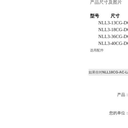
产品尺寸及图片
型号 尺寸
NLL
3-
13C
G
-D
NLL
3-
18C
G
-D
NLL
3-
36C
G
-D
NLL
3-
40C
G
-D
选用配件
如果你对
NLL18CG-AC
产品
您的单位