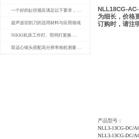
NLL18CG-
一个好的缸径规应满足以下要求，选择时要注意了
为细长，价格
超声波切割刀的适用材料与应用领域
订购时，请注
NIKKI机床工作灯、照明灯更换 日本津上、马扎克、西铁城、兄弟等机床
双远心镜头搭配高分辨率相机测量精密五金零件德国OPTO
产品型号：
NLL
3-
13CG-DC/A
NLL3-13CG-DC/A