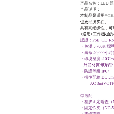
产品名称：
LED 
产品说明：
本制品是适用
于工具
也更经济实在。
具有高绝缘性，可
<
適用
>
工作機械的
認證：PSE CE
Ro
・色
溫
:5,700K(
標
・壽命
:40,000
小時
(
・環境
溫
度
:-10
℃
~
外管材質
:
玻璃管
・
・防護等級
:IP67
・標準配線
:
DC
3m
AC 3m(VCTF0
◎選配
・
塑胶固定端盖（
・
固定铁夹（
NC-5
・電線護套