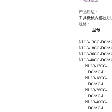
产品用途：
工具機械內部照明
规格：
型号
NLL
3-
13CG-DC/A
NLL
3-
18CG-DC/A
NLL
3-
36CG-DC/A
NLL
3-
40CG-DC/A
NLL
3-
13
C
G-
DC/AC
-L
NLL
3-
18
C
G-
DC/AC
-L
NLL
3-
36
C
G-
DC/AC
-L
NLL3-40CG-
DC/AC-L