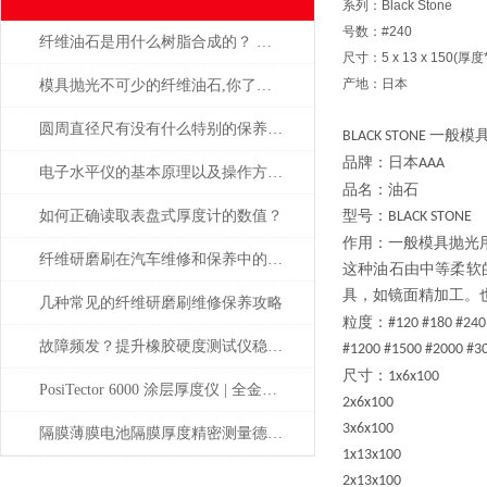
系列：Black Stone
号数：#240
纤维油石是用什么树脂合成的？ 为什么这么贵？
尺寸：5 x 13 x 150(
产地：日本
模具抛光不可少的纤维油石,你了解多少呢？
圆周直径尺有没有什么特别的保养方法？
一般模
BLACK STONE
品牌：日本
AAA
电子水平仪的基本原理以及操作方法的说明
品名：油石
如何正确读取表盘式厚度计的数值？
型号：
BLACK STONE
作用：一般模具抛光
纤维研磨刷在汽车维修和保养中的应用
这种油石由中等柔软
具，如镜面精加工。
几种常见的纤维研磨刷维修保养攻略
粒度：
#120 #180 #240
故障频发？提升橡胶硬度测试仪稳定性的建议
#1200 #1500 #2000 #3
尺寸：
1x6x100
PosiTector 6000 涂层厚度仪 | 全金属通用 高精度工业测厚解决方案
2x6x100
3x6x100
隔膜薄膜电池隔膜厚度精密测量德国MAHR
1x13x100
2x13x100