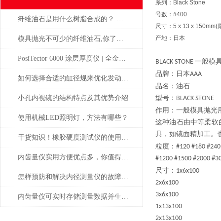
系列：Black Stone
号数：#400
纤维油石是用什么树脂合成的？ 为什么这么贵？
尺寸：5 x 13 x 150m
产地：日本
模具抛光不可少的纤维油石,你了解多少呢？
PosiTector 6000 涂层厚度仪 | 全金属通用 高精度工业测厚解决方案
一般模
BLACK STONE
品牌：日本
AAA
如何选择合适的缸径规来优化发动机性能？
品名：油石
小孔内视镜的结构特点及其优势介绍
型号：
BLACK STONE
作用：一般模具抛光
使用机械LED照明灯，方法有哪些？
这种油石由中等柔软
具，如镜面精加工。
干货知识！橡胶硬度测试仪的使用说明
粒度：
#120 #180 #240
内齿量仪实用方便优点多，你值得拥有
#1200 #1500 #2000 #3
尺寸：
1x6x100
怎样预防和解决内径测量仪的故障问题？
2x6x100
3x6x100
内齿量仪可实时存储测量数据并生成报告
1x13x100
2x13x100