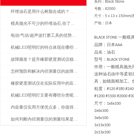
系列：Black Stone
号数：#2000
纤维油石是用什么树脂合成的？ 为什么这么贵？
尺寸：5 x 13 x 150m
产地：日本
模具抛光不可少的纤维油石,你了解多少呢？
电动/气动/超声波打磨工具的优势是显而易见的
一般模
BLACK STONE
品牌：日本
AAA
机械LED照明灯的特点体现在哪些方面？
品名：油石
故障频发？提升橡胶硬度测试仪稳定性的建议
型号：
BLACK STONE
作用：一般模具抛光
怎样预防和解决内径测量仪的故障问题？
这种油石由中等柔软
具，如镜面精加工。
橡胶硬度测试仪在实际应用中的应用场景
粒度：
#120 #180 #240
机械LED照明灯主要有哪些分类呢？让我们一起来看看吧
#1200 #1500 #2000 #3
尺寸：
1x6x100
内齿量仪实用方便优点多，你值得拥有
2x6x100
3x6x100
如何判断内径测量仪的测量结果是否准确
1x13x100
2x13x100