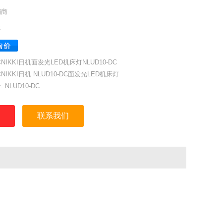
销商
本
NIKKI日机面发光LED机床灯NLUD10-DC
NIKKI日机 NLUD10-DC面发光LED机床灯
 NLUD10-DC
：日本NIKKI
：日机株式会社 OSAKA JAPAN
联系我们
量：1,050 lm
：530 lx
：DC24V
功率：12W
方式：皿頭螺絲孔M4X2 強力磁鐵（背面・2個）