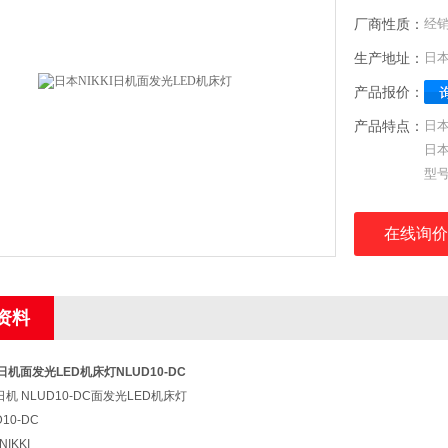
厂商性质：
经
生产地址：
日
产品报价：
产品特点：
日本
日本
型号:
品牌
厂家
在线询价
光通
照度
电源
资料
消耗
安装
I日机面发光LED机床灯
NLUD10-DC
I日机 NLUD10-DC面发光LED机床灯
D10-DC
IKKI