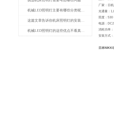
挑选机床照明灯需要考虑哪些问题
厂家：日机株
机械LED照明灯主要有哪些分类呢？让我们一起来看看吧
光通量：1,0
照度：530 
这篇文章告诉你机床照明灯的安装以及应用
电源：DC2
消耗功率：
机械LED照明灯的这些优点不看真的不知道
安装方式：
日本NIKK