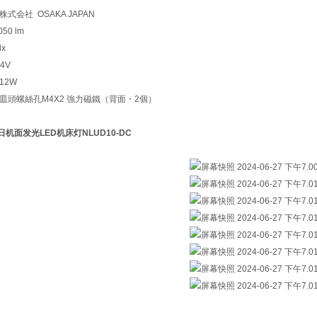
式会社 OSAKA JAPAN
50 lm
lx
4V
12W
皿頭螺絲孔M4X2 強力磁鐵（背面・2個）
I日机面发光LED机床灯
NLUD10-DC