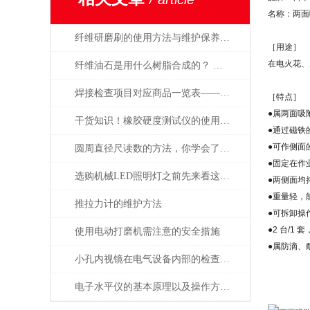
名称：两面
纤维研磨刷的使用方法与维护保养要点
［用途］
在电火花、
纤维油石是用什么树脂合成的？ 为什么这么贵？
焊接检查项目对应商品一览表——日本SK新泻精机
［特点］
●属两面吸
干货知识！橡胶硬度测试仪的使用说明
●通过磁铁
●可作侧面的
圆周直径尺读数的方法，你学会了吗？
●固定在作
选购机械LED照明灯之前先来看这篇攻略准没错
●两侧面均
●重量轻，
推拉力计的维护方法
●可拆卸操
●2 台/1
使用电动打磨机需注意的安全措施
●属防滴、
小孔内视镜在电气设备内部的检查应用有哪些？
电子水平仪的基本原理以及操作方法的说明