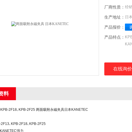
厂商性质：
经
生产地址：
日
产品报价：
产品特点：
KP
KA
型号
品牌
在线询价
名
资料
3､KPB-2F18､KPB-2F25 两面吸附永磁夹具日本KANETEC
F13､KPB-2F18､KPB-2F25
ANETEC强力