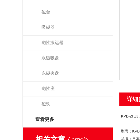
磁台
吸磁器
磁性搬运器
永磁吸盘
永磁夹盘
磁性座
详细
磁铁
KPB-2F1
查看更多
型号：KPB-2
相关文章
/ article
品牌：日本K