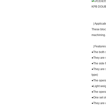
KPB DOUB
［Applicat
These block
machining.
［Feature
●The both s
●They are s
●The side 
●They are 
type)
●The operat
●Light weig
●The opera
●One set o
●They are o