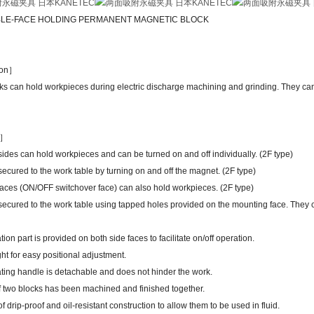
LE-FACE HOLDING PERMANENT MAGNETIC BLOCK
ion］
s can hold workpieces during electric discharge machining and grinding. They can 
s］
ides can hold workpieces and can be turned on and off individually. (2F type)
ecured to the work table by turning on and off the magnet. (2F type)
faces (ON/OFF switchover face) can also hold workpieces. (2F type)
secured to the work table using tapped holes provided on the mounting face. They 
ion part is provided on both side faces to facilitate on/off operation.
ht for easy positional adjustment.
ting handle is detachable and does not hinder the work.
f two blocks has been machined and finished together.
f drip-proof and oil-resistant construction to allow them to be used in fluid.