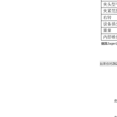
夹头型
夹紧范
右转
设备插
重量
内部锥
德国Jager
如果你对
Z6