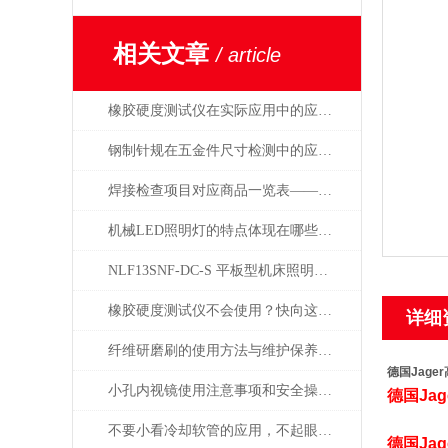
相关文章
/ article
橡胶硬度测试仪在实际应用中的应用场景
钢制针规在五金件尺寸检测中的应用——日本SK新泻精机
焊接检查项目对应商品一览表——日本SK新泻精机
机械LED照明灯的特点体现在哪些方面？
NLF13SNF-DC-S 平板型机床照明灯日本NIKKI总代理
橡胶硬度测试仪不会使用？快向这里看过来
详细
纤维研磨刷的使用方法与维护保养要点
德国Jager
小孔内视镜使用注意事项和安全操作规范
德国
Jag
不要小看冷却软管的应用，不起眼用处却很大！
德国
Jag