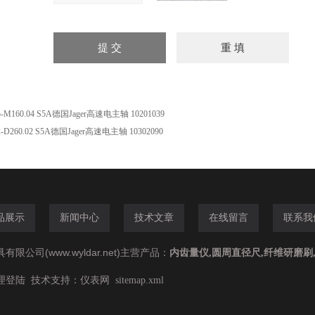
5-M160.04 S5A德国Jager高速电主轴 10201039
2-D260.02 S5A德国Jager高速电主轴 10302090
品展示
新闻中心
技术文章
在线留言
联系我
公司(www.wyldar.net)主营产品：
内齿量仪,圆周直径尺,纤维研磨刷
技术支持：
理登陆
仪表网
sitemap.xml