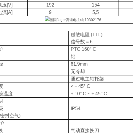
电压
[V]
192
154
电流
[A]
9
5,5
磁敏电阻
(TTL)
信号数
= 6
护
PTC 160° C
铝
径
61.9mm
无冷却
通过电主轴托架
度
< + 45° C
境温度
+ 10° C ~ + 45° C
封
级
IP54
密封空气
)
护
换
气动直接换刀