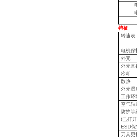
特征
转速表
电机保
外壳
外壳直
冷却
散热
外壳温
工作环
空气轴
防护等
(
已打开
ESD
保
刀具更