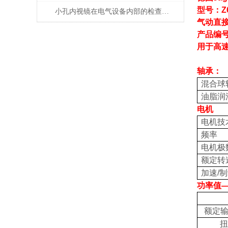
型号：
Z
小孔内视镜在电气设备内部的检查应用有哪些？
气动直
产品编
用于高
轴承：
混合球
油脂润
电机
电机技
频率
电机极
额定转
加速
/
制
功率值
额定
扭