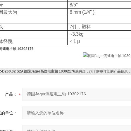
号
8/5°
围最大为
6 mm (1/4" )
头
7
针，塑料
~3.3kg
体径跳
< 1 μ
高速电主轴 10302176
2-D260.02 S2A德国Jager高速电主轴 10302176
感兴趣，想了解更详细的产品信息
产品：
您的单位：