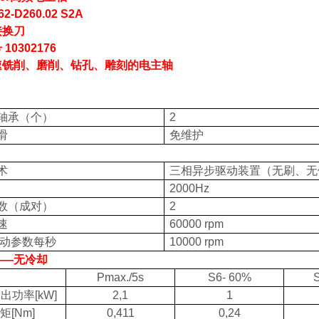
62-D260.02 S2A
接换刀
号
10302176
速铣削、磨削、钻孔、雕刻的电主轴
轴承（个）
2
滑
免维护
术
三相异步驱动装置（无刷、无
2000Hz
数（成对）
2
速
60000 rpm
动参数每秒
10000 rpm
——无冷却
Pmax./5s
S6- 60%
输出功率
[kW]
2,1
1
矩
[Nm]
0,411
0,24