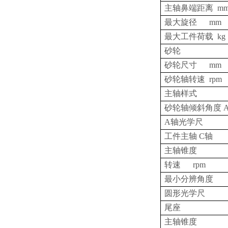
主轴鼻端距离
m
最大旋径
mm
最大工件荷载
kg
砂轮
砂轮尺寸
mm
砂轮轴转速
rpm
主轴样式
砂轮轴倾斜角度
A轴光学尺
工件主轴
C
轴
主轴锥度
转速
rpm
最小分辨角度
圆形光学尺
尾座
主轴锥度