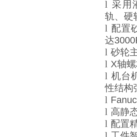
l
采用
轨、硬
l
配置
达
300
l
砂轮
l
X
轴螺
l
机台
性结构
l
Fanuc
l
高静
l
配置
l
工件