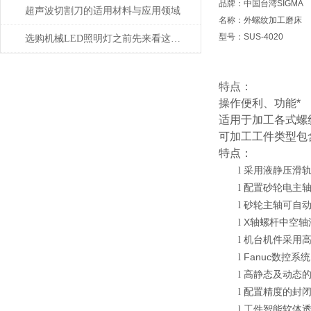
品牌：中国台湾SIGMA
超声波切割刀的适用材料与应用领域
名称：外螺纹加工磨床
型号：SUS-4020
选购机械LED照明灯之前先来看这篇攻略准没错
特点：
操作便利、功能*
适用于加工各式螺
可加工工件类型包
特点：
采用液静压滑
l
配置砂轮电主
l
砂轮主轴可自
l
X
轴螺杆中空轴
l
机台机件采用
l
Fanuc
数控系统
l
高静态及动态
l
配置精度的封
l
工件智能软体
l