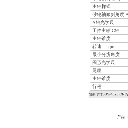
主轴样式
砂轮轴倾斜角度
A轴光学尺
工件主轴
C
轴
主轴锥度
转速
rpm
最小分辨角度
圆形光学尺
尾座
主轴锥度
行程
如果你对
SUS-4020 C
产品