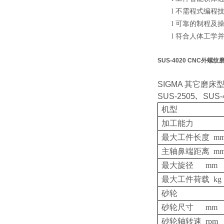
不需程式编程
l
可靠的制程及
l
符合人体工学
l
SUS-4020 CNC外螺纹
SIGMA
其它磨床
SUS-2505
､
SUS-
机型
加工能力
最大工件长度
m
主轴鼻端距离
m
最大旋径
mm
最大工件荷载
kg
砂轮
砂轮尺寸
mm
砂轮轴转速
rpm