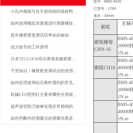
型号：BMS-4020
订货号：1784
小孔内视镜可在不损伤组织或材料的情况下进行观察
直径：40mm
主轴
如何使用螺纹深度规进行测量螺纹深度？
索咀
延长橡胶硬度测试仪寿命的秘诀
BMS-4
索咀螺母
2000
扭力扳手的工作原理
CHN-16
1N.m
日本TECLOCK得乐厚薄表橡胶硬度计总代理东莞市高腾达
BMS-4
索咀CH16
4000
干货知识！橡胶硬度测试仪的使用说明
1N.m
BMS-4
如何处理使用钻石膏时遇到的常见问题和挑战
2000
机械LED照明灯主要有哪些分类呢？让我们一起来看看吧
1N.m
BMS-4
超声波切割刀能够实现非常精细的切割
4000
如何判断内径测量仪的测量结果是否准确
1N.m