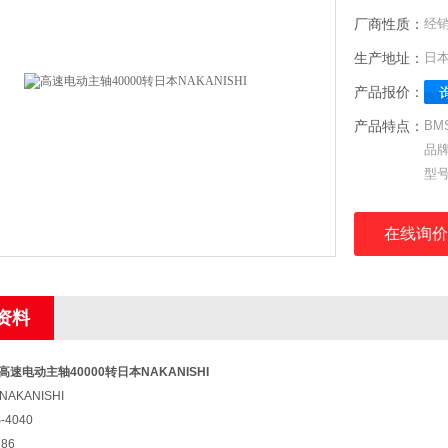
厂商性质：
经
生产地址：
日
产品报价：
产品特点：
BM
品牌
型号
订货
直径
在线询价
最大
气压
重量
资料
线长
高速电动主轴40000转日本NAKANISHI
AKANISHI
4040
86