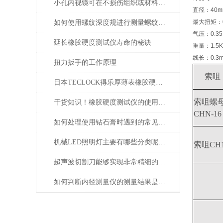
小孔内视镜可在不损伤组织或材料的情况下进行观察
直径：40m
最大扭矩：0
如何使用螺纹深度规进行测量螺纹深度？
气压：0.35
延长橡胶硬度测试仪寿命的秘诀
重量：1.5
线长：0.3
扭力扳手的工作原理
索咀
日本TECLOCK得乐厚薄表橡胶硬度计总代理东莞市高腾达
索咀螺
干货知识！橡胶硬度测试仪的使用说明
CHN-16
如何处理使用钻石膏时遇到的常见问题和挑战
机械LED照明灯主要有哪些分类呢？让我们一起来看看吧
索咀CH
超声波切割刀能够实现非常精细的切割
如何判断内径测量仪的测量结果是否准确