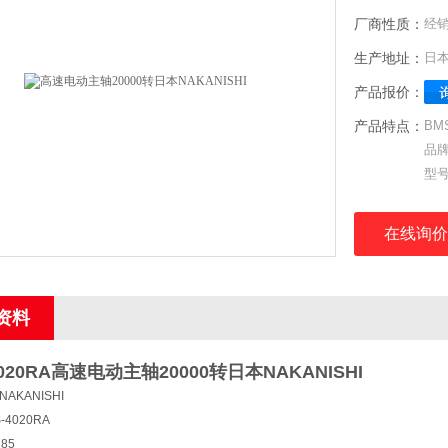
厂商性质：
经
生产地址：
日
产品报价：
产品特点：
BM
品牌
型号
订货
直径
在线询价
90
资料
020RA
高速电动主轴20000转日本NAKANISHI
AKANISHI
4020RA
85