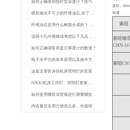
如何正确使用指针型深度计？技巧大揭秘
直径：40m
90度
模具抛光不可少的纤维油石,你了解多少呢？
索咀
纤维油石是用什么树脂合成的？ 为什么这么贵？
选择小孔内视镜须考虑以下几点，避免出错
索咀螺
CHN-16
如何正确读取表盘式厚度计的数值？
电子水平仪的基本原理以及操作方法的说明
索咀CH
这篇文章告诉你机床照明灯的安装以及应用
NIKKI机床工作灯、照明灯更换 日本津上、马扎克、西铁城、兄弟等机床
如何使用螺纹深度规进行测量螺纹深度？
内齿量仪实用方便优点多，你值得拥有