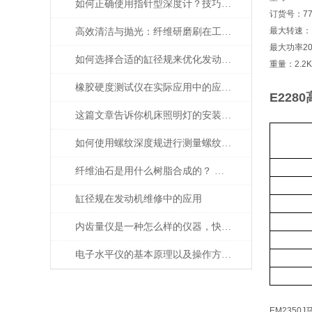
如何正确使用指针型深度计？技巧大揭秘
订货号：77
最大转速：10
高效清洁与抛光：纤维研磨刷在工业中的重要作用
最大功率20
如何选择合适的缸径规来优化发动机性能？
重量：2.2K
橡胶硬度测试仪在实际应用中的应用场景
E2280
这篇文章告诉你机床照明灯的安装以及应用
如何使用螺纹深度规进行测量螺纹深度？
纤维油石是用什么树脂合成的？ 为什么这么贵？
缸径规在发动机维修中的应用
内齿量仪是一种怎么样的仪器，快来看看介绍的相关信息吧
电子水平仪的基本原理以及操作方法的说明
EM2350J