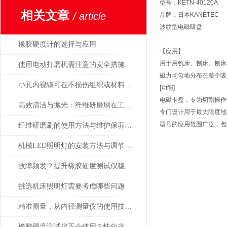
型号：KETN-40120A
相关文章
/ article
品牌：日本KANETEC
波纹型电磁吸盘
橡胶硬度计的选择与应用
【应用】
用于用铣床、刨床、刨床
使用电动打磨机需注意的安全措施
磁力均匀地分布在整个吸
小孔内视镜可在不损伤组织或材料的情况下进行观察
[功能]
电磁卡盘，专为切割操作
高效清洁与抛光：纤维研磨刷在工业中的重要作用
专门设计用于最大限度地
型号的应用范围广泛，包
纤维研磨刷的使用方法与维护保养要点
机械LED照明灯的安装方法与调节方式
故障频发？提升橡胶硬度测试仪稳定性的建议
挑选机床照明灯需要考虑哪些问题
精准测量，从内径测量仪的使用技巧开始
橡胶硬度测试仪不会使用？快向这里看过来