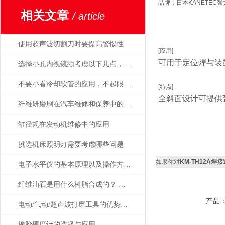
品牌：日本KANETEC强
相关文章
/ article
使用超声波切割刀时要提高警惕性
[应用]
可用于定位焊与装
选择小孔内视镜须考虑以下几点，避免出错
不要小看冷却软管的应用，不起眼用处却很大！
[特点]
全斜面设计可提供
纤维研磨刷在汽车维修和保养中的应用
缸径规在发动机维修中的应用
挑选机床照明灯需要考虑哪些问题
如果你对
KM-TH12A
电子水平仪的基本原理以及操作方法的说明
纤维油石是用什么树脂合成的？ 为什么这么贵？
产品
电动/气动/超声波打磨工具的优势是显而易见的
橡胶硬度计的选择与应用