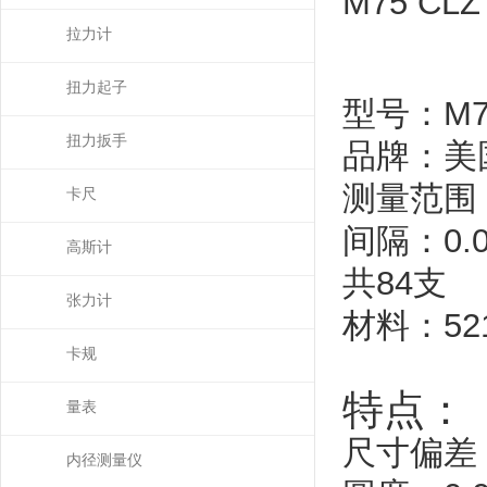
M75
CLZ 
拉力计
扭力起子
型号：
M7
扭力扳手
品牌：美
测量范围
卡尺
间隔：
0.
高斯计
共
84
支
张力计
材料：
52
卡规
特点：
量表
尺寸偏差
内径测量仪