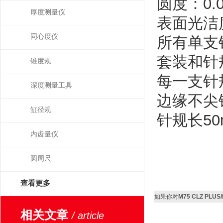
圆度：
0.
厚度测量仪
表面光洁
同心度仪
所有单支
套装和针
锥度规
每一支针
深度测量工具
边缘不尖
缸径规
针规长
5
内齿量仪
圆周尺
查看更多
如果你对
M75 CLZ PLU
相关文章
/ article