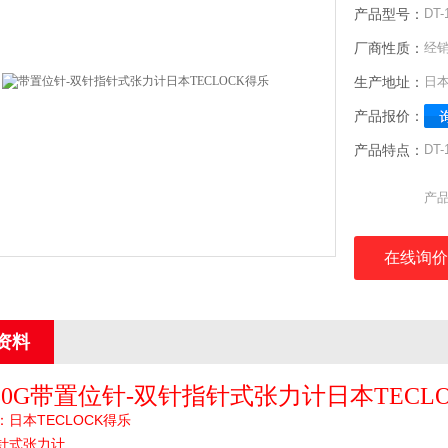
产品型号：
DT-
厂商性质：
经
生产地址：
日
产品报价：
产品特点：
DT
产品
名
型号
在线询价
最小
测量
表盘
资料
重量
50G
带置位针
-
双针
指针式张力计日本
TECL
：日本
TECLOCK
得乐
针式张力计