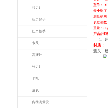
型号：
DT
拉力计
最小刻度
测量范围
扭力起子
表盘读数
重量：
56
扭力扳手
产品用
1、
卡尺
材质：
测头：
高斯计
张力计
卡规
量表
内径测量仪