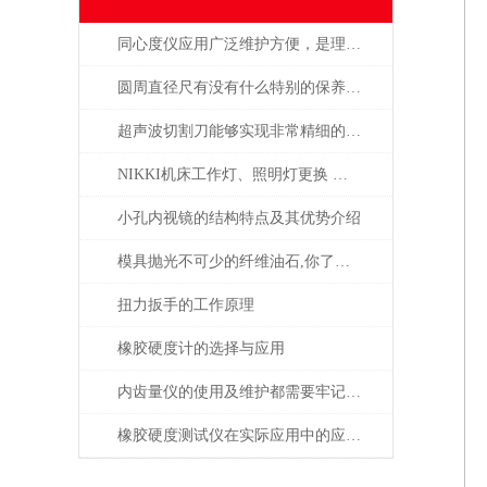
同心度仪应用广泛维护方便，是理想中的专用测量工具
圆周直径尺有没有什么特别的保养方法？
超声波切割刀能够实现非常精细的切割
NIKKI机床工作灯、照明灯更换 日本津上、马扎克、西铁城、兄弟等机床
小孔内视镜的结构特点及其优势介绍
模具抛光不可少的纤维油石,你了解多少呢？
扭力扳手的工作原理
橡胶硬度计的选择与应用
内齿量仪的使用及维护都需要牢记注意事项才行
橡胶硬度测试仪在实际应用中的应用场景