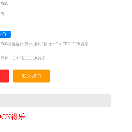
150G
销商
本
-150G带置位针-双针指针式张力计日本TECLOCK得乐
品牌：日本TECLOCK得乐
称：指针式张力计
：DT-150G
联系我们
刻度：5gf
范围：15gf～150gf
读数：15-150-15
：56g
OCK
得乐