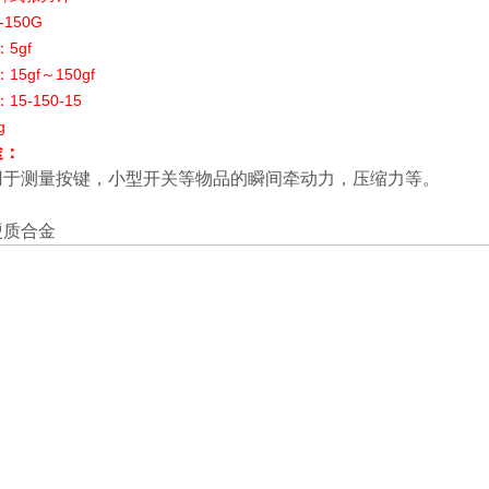
-150G
：
5gf
：
15gf
～
150gf
：
15-150-15
g
途：
用于测量按键，小型开关等物品的瞬间牵动力，压缩力等。
硬质合金