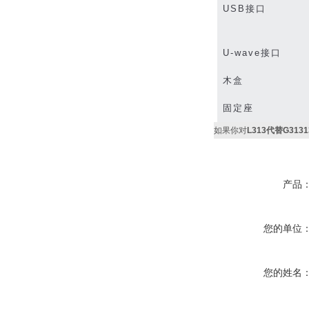
USB
接口
U-wave
接口
木盒
固定座
如果你对
L313代替G31
产品
您的单位
您的姓名