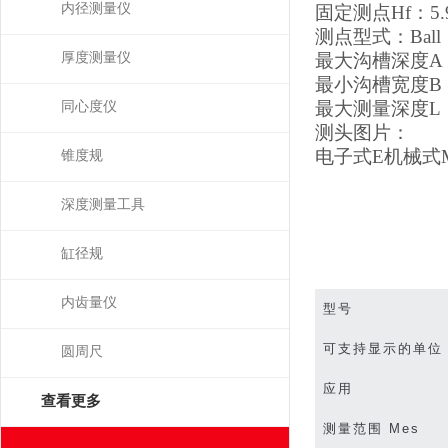
内径测量仪
固定测点
Hf
：
5.
测点型式：
Ball
厚度测量仪
最大沟槽深度
A
最小沟槽宽度
B
最大测量深度
L
同心度仪
测头图片：
电子式
E
机械式
锥度规
深度测量工具
缸径规
内齿量仪
型号
可支持显示的单位
圆周尺
应用
查看更多
测量范围
Mes