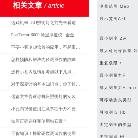
相关文章
/ article
测量范围
Meb
显示范围
Azb
选购机械LED照明灯之前先来看这篇攻略准没错
PosiTector 6000 涂层厚度仪 | 全金属通用 高精度工业测厚解决方案
最小刻度
Zw
不要小看冷却软管的应用，不起眼用处却很大！
最大可允许误差
G
怎样预防和解决内径测量仪的故障问题？
重复极限
r
选择小孔内视镜须考虑以下几点，避免出错
最小测量力
F
对于深度计的基本知识点，你了解多少？
最大测量力
F max
这篇文章告诉你机床照明灯的安装以及应用
可移动测头类型
小孔内视镜使用注意事项千万不要忘了，牢记
可动测点
Hb
如何正确选择和使用钻石膏？
固定测头的类型
干货知识！橡胶硬度测试仪的使用说明
固定测点
Hf