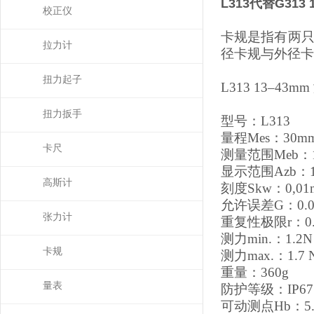
L313代替G313
校正仪
卡规是指有两只
拉力计
径卡规与外径卡
扭力起子
L313
13
–
43
mm
扭力扳手
型号：
L313
量程
Mes
：
30
m
卡尺
测量范围
Meb
：
显示范围
Azb
：
高斯计
刻度
Skw
：
0,01
允许误差
G
：
0.
张力计
重复性极限
r
：
0
测力
min.
：
1.2
N
卡规
测力
max.
：
1.7
重量：
360
g
量表
防护等级：
IP67
可动测点
Hb
：
5