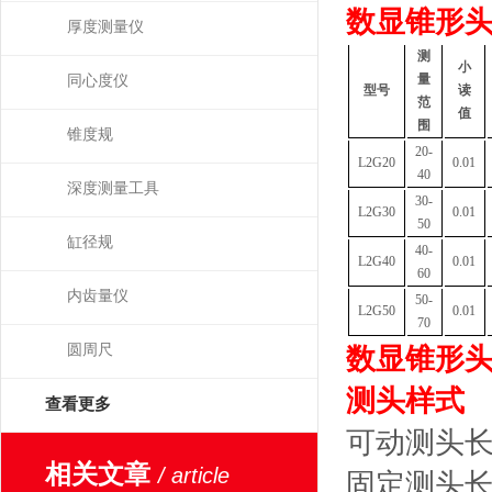
数显
锥形
厚度测量仪
测
小
量
同心度仪
型号
读
范
值
围
锥度规
20-
L2G20
0.01
40
深度测量工具
30-
L2G30
0.01
50
缸径规
40-
L2G40
0.01
60
内齿量仪
50-
L2G50
0.01
70
圆周尺
数显
锥形
测头样式
查看更多
可动测头
相关文章
/ article
固定测头长度