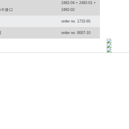
2482-04 + 2482-01 +
e®
接口
2482-02
order no. 1732-65
置
order no. 8007-10