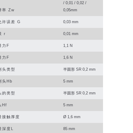
/ 0,01 / 0,02 /
辨率
Zw
0,05mm
允许误差
G
0,03 mm
限
r
0,01 mm
量力
F
1,1 N
量力
F
1,6 N
测头类型
半圆形
SR 0,2 mm
测头
Hb
5 mm
头的类型
半圆形
SR 0,2 mm
头
Hf
5 mm
量接触厚度
Ø 1,6 mm
量深度
L
85 mm