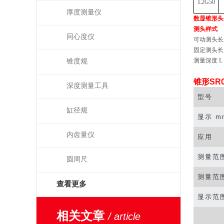
L2G50
厚度测量仪
数显
锥形头
测头样式
同心度仪
可动测头长
固定测头长度
测量深度 L
锥度规
锥形SR
深度测量工具
型号
缸径规
显示
mm
内齿量仪
应用
测量范
圆周尺
测量范
查看更多
显示范
相关文章
/ article