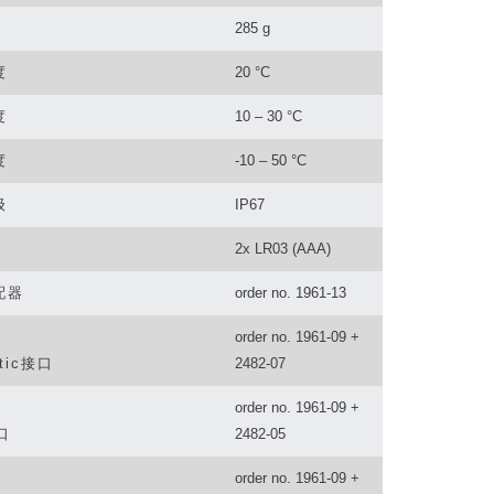
285 g
度
20 °C
度
10 – 30 °C
度
-10 – 50 °C
级
IP67
2x LR03 (AAA)
配器
order no. 1961-13
order no. 1961-09 +
tic
接口
2482-07
order no. 1961-09 +
口
2482-05
order no. 1961-09 +