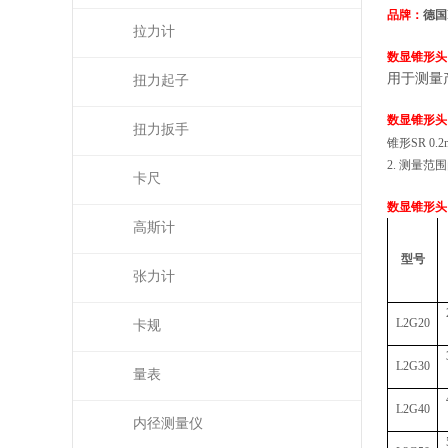
品牌：
德国
拉力计
数显
锥形头
用于测量
扭力起子
数显
锥形头
扭力扳手
锥形SR 
2. 测量范围
卡尺
数显
锥形头
高斯计
型号
张力计
L2G20
卡规
L2G30
量表
L2G40
内径测量仪