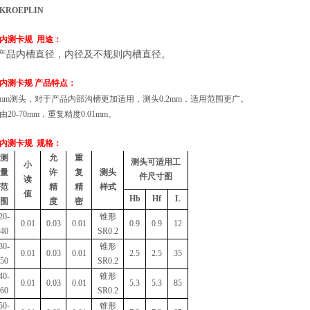
KROEPLIN
内测卡规
用途：
产品内槽直径，内径及不规则内槽直径。
内测卡规
产品特点：
0.2mm测头，对于产品内部沟槽更加适用，测头0.2mm，适用范围更广。
由20-70mm，重复精度0.01mm。
内测卡规
规格：
测
允
重
测头可适用工
小
量
许
复
测头
件尺寸图
读
范
精
精
样式
值
Hb
Hf
L
围
度
密
20-
锥形
0.01
0.03
0.01
0.9
0.9
12
40
SR0.2
30-
锥形
0.01
0.03
0.01
2.5
2.5
35
50
SR0.2
40-
锥形
0.01
0.03
0.01
5.3
5.3
85
60
SR0.2
50-
锥形