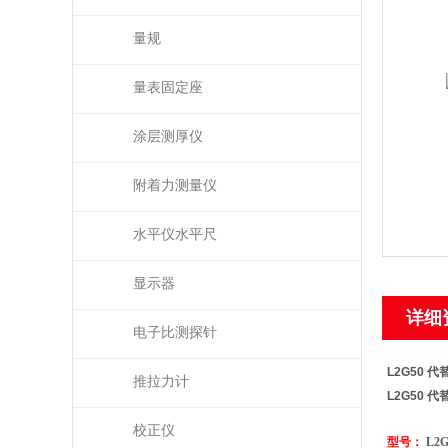
量规
量表固定座
涂层测厚仪
附着力测量仪
水平仪水平尺
显示器
详细
电子比测探针
L2G50 代
推拉力计
L2G50 代
校正仪
型号：
L2G