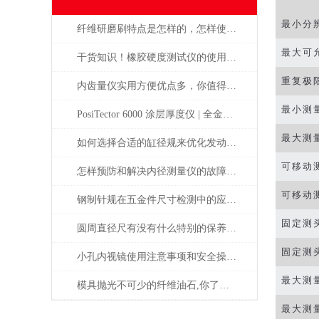
最小分
纤维研磨刷特点是怎样的，怎样使用才正确
最大可
干货知识！橡胶硬度测试仪的使用说明
重复极
内齿量仪实用方便优点多，你值得拥有
最小测
PosiTector 6000 涂层厚度仪 | 全金属通用 高精度工业测厚解决方案
最大测
如何选择合适的缸径规来优化发动机性能？
可移动
怎样预防和解决内径测量仪的故障问题？
可移动
钢制针规在五金件尺寸检测中的应用——日本SK新泻精机
固定测
圆周直径尺有没有什么特别的保养方法？
固定测
小孔内视镜使用注意事项和安全操作规范
最大测
模具抛光不可少的纤维油石,你了解多少呢？
最大测