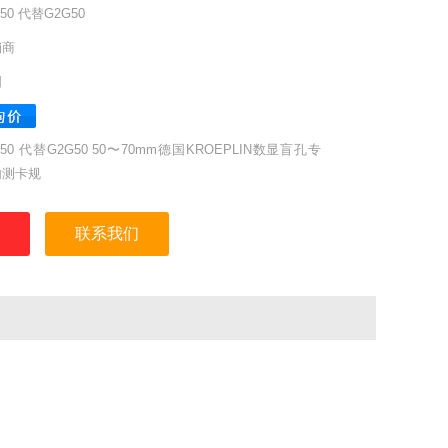
G50 代替G2G50
销商
国
G50 代替G2G50 50〜70mm德国KROEPLIN数显盲孔专
内测卡规
联系我们