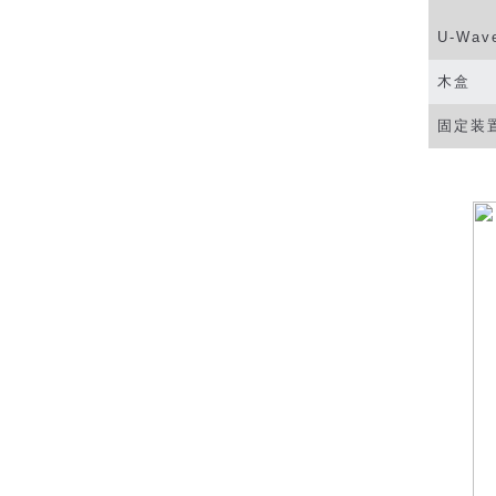
U-Wav
木盒
固定装