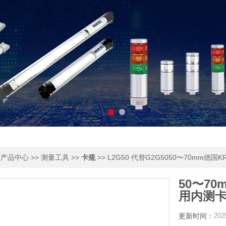
>
>>
>>
>> L2G50 代替G2G5050〜70mm德
产品中心
测量工具
卡规
50〜70
用内测
更新时间：
202