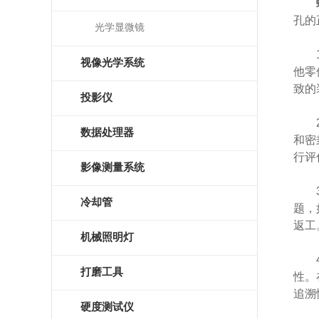
孔的
光学显微镜
1、
视像光学系统
他零
致的
投影仪
2、
数据处理器
和密
行评
影像测量系统
3、
冷却管
题，
返工
机械照明灯
4、
打磨工具
性。
追溯
硬度测试仪