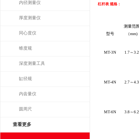
内径测量仪
杠杆表 规格：
厚度测量仪
测量范
同心度仪
型号
（mm)
锥度规
MT-3N
1.7～3.
深度测量工具
缸径规
MT-4N
2.7～4.
内齿量仪
圆周尺
MT-6N
3.8～6.
查看更多