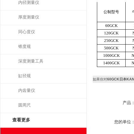
内径测量仪
公制型号
厚度测量仪
60GCK
同心度仪
120GCK
250GCK
锥度规
500GCK
1000GCK
N
深度测量工具
1400GCK
N
缸径规
如果你对
60GCK日本K
内齿量仪
产品
圆周尺
查看更多
您的单位