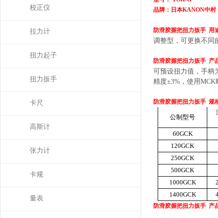
校正仪
品牌：日本
KANON中村
防滑胶握把
扭力扳手
用
拉力计
调整型，可更换不同
扭力起子
防滑胶握把
扭力扳手
产
可预设扭力值，手柄
扭力扳手
精度
±3%，使用MCK
防滑胶握把
扭力扳手
规
卡尺
公制型号
高斯计
60GCK
120GCK
张力计
250GCK
500GCK
卡规
1000GCK
1400GCK
量表
防滑胶握把
扭力扳手
产