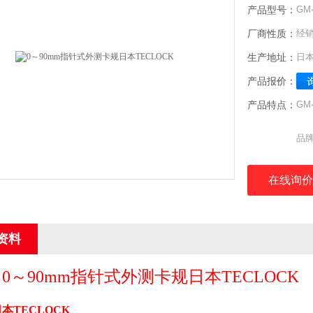
产品型号：
GM-
厂商性质：
经
生产地址：
日
产品报价：
产品特点：
GM
品牌
型号
最小
在线询价
测量
指值
最大
资料
测量
重量
0
～
90
mm
指针式外测卡规日本
TECLOCK
日本
TECLOCK