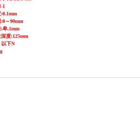
-1
度
:0.1mm
围
:0
～
90
mm
差
:
卑
.1
mm
量深度
:125mm
5
以下
N
0g