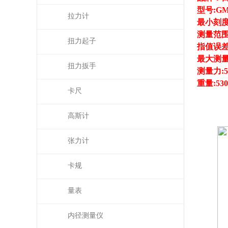
型号
:GM
拉力计
最小刻
测量范
扭力起子
指值误
最大测
扭力扳手
测量力
:
重量
:53
卡尺
高斯计
张力计
卡规
量表
内径测量仪