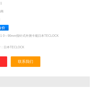
1
销商
本
-1 0～90mm指针式外测卡规日本TECLOCK
：日本TECLOCK
:GM-1
刻度:0.1mm
联系我们
范围:0～90mm
误差:卑.1mm
测量深度:125mm
力:5 以下N
:530g