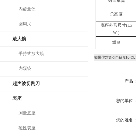
测量系统
内齿量仪
总高度
圆周尺
底座外形尺寸
(Lx
W )
放大镜
重量
手持式放大镜
如果你对
Digimar 81
内窥镜
产品
超声波切割刀
表座
您的单位
测量底座
您的姓名
磁性表座