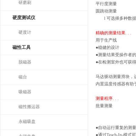
研磨刷
平行度测量
圆跳动测量
硬度测试仪
l
可选择多种数
硬度计
精确的测量结果
. . .
用于生产线
磁性工具
●
稳健的设计
●
测量结果受操作者
脱磁器
●
在检测室外也可获
马达驱动测量滑块，
磁台
内置温度传感器有助
吸磁器
测量程序
. . .
批量测量
磁性搬运器
永磁吸盘
●
自动运行重复的测
●
通过
Teach-In-
模式可