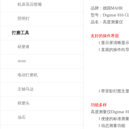
机床高压喷嘴
品牌：德国
MAHR
型号：
Digimar 816 C
照明灯
品名：高度测量仪
打磨工具
友好的操作界面
l
显示屏清晰显
研磨膏
l
直观的操作向
stone
电动打磨机
主轴马达
l
带背影灯图文
研磨头
功能多样
高度测量仪
Digimar 8
油石
l
便捷的标准测
l
动态测量功能