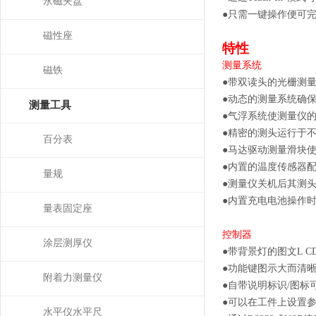
永磁夹盘
●
只需一键操作便可
磁性座
特性
测量系统
磁铁
●
带双读头的光栅测
●
动态的测量系统确
测量工具
●
气浮系统使测量仪
●
精密的测头运行于
百分表
●
马达驱动测量滑块
●
内置的温度传感器
量规
●
测量仪关机后其测
●
内置充电电池操作
量表固定座
控制器
涂层测厚仪
●
带背景灯的图文
L C
●
功能键图示大而清
附着力测量仪
●
自带说明标识
/
图标
●
可以在工件上设置
水平仪水平尺