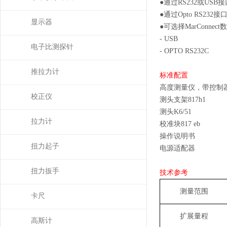
●
通过
RS232
或
USB
接
●
通过
Opto RS232
接
显示器
●
可选择
MarConnect
数
- USB
电子比测探针
- OPTO RS232C
推拉力计
标准配置
高度测量仪，带控制
校正仪
测头支架
817h1
测头
K6/51
拉力计
校准块
817 eb
操作说明书
扭力起子
电源适配器
扭力扳手
技术参考
测量范围
卡尺
扩展量程
高斯计