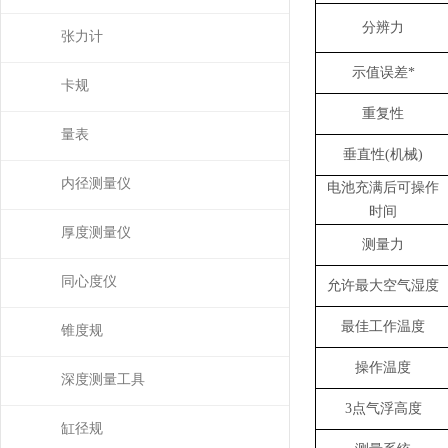
分辨力
张力计
示值误差
*
卡规
重复性
量表
垂直性
(
机械
)
内径测量仪
电池充满后可操作
时间
厚度测量仪
测量力
同心度仪
允许最大空气湿度
最佳工作温度
锥度规
操作温度
深度测量工具
3
点气浮高度
缸径规