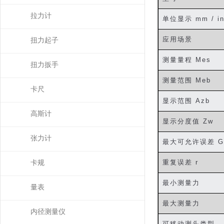
拉力计
单位显示
mm / i
应用场景
扭力起子
测量量程
Mes
扭力扳手
测量范围
Meb
卡尺
显示范围
Azb
高斯计
显示分度值
Zw
张力计
最大可允许误差
G
重复误差
r
卡规
最小测量力
量表
最大测量力
内径测量仪
可移动测头类型