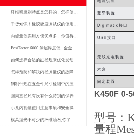
电源供应
纤维研磨刷特点是怎样的，怎样使用才正确
蓝牙装置
干货知识！橡胶硬度测试仪的使用说明
Digimatic
接口
内齿量仪实用方便优点多，你值得拥有
USB
接口
PosiTector 6000 涂层厚度仪 | 全金属通用 高精度工业测厚解决方案
无线充电装置
如何选择合适的缸径规来优化发动机性能？
木盒
怎样预防和解决内径测量仪的故障问题？
固定装置
钢制针规在五金件尺寸检测中的应用——日本SK新泻精机
K450F 0
圆周直径尺有没有什么特别的保养方法？
小孔内视镜使用注意事项和安全操作规范
型号：
K
模具抛光不可少的纤维油石,你了解多少呢？
量程
Me