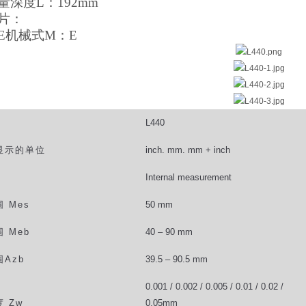
量深度
L
：
192
mm
片：
E
机械式
M
：
E
L440
显示的单位
inch. mm. mm + inch
Internal measurement
围
Mes
50 mm
围
Meb
40 – 90 mm
围
Azb
39.5 – 90.5 mm
0.001 / 0.002 / 0.005 / 0.01 / 0.02 /
度
Zw
0.05mm