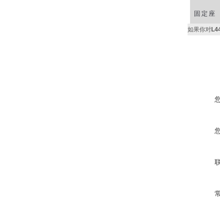
固定座
如果你对
L