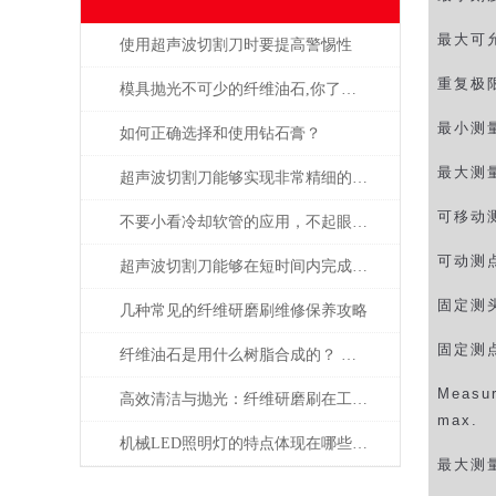
最大可
使用超声波切割刀时要提高警惕性
重复极
模具抛光不可少的纤维油石,你了解多少呢？
最小测
如何正确选择和使用钻石膏？
最大测
超声波切割刀能够实现非常精细的切割
可移动
不要小看冷却软管的应用，不起眼用处却很大！
可动测
超声波切割刀能够在短时间内完成高精度的切割操作
固定测
几种常见的纤维研磨刷维修保养攻略
固定测
纤维油石是用什么树脂合成的？ 为什么这么贵？
Measur
高效清洁与抛光：纤维研磨刷在工业中的重要作用
max.
机械LED照明灯的特点体现在哪些方面？
最大测