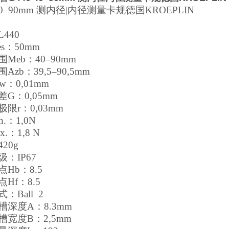
0
–
90
mm
测内径
|
内径测量卡规德国
KROEPLIN
L440
s
：
50
mm
围
Meb
：
40
–
90
mm
围
Azb
：
39,5
–
90,5
mm
kw
：
0,01
mm
差
G
：
0,05
mm
极限
r
：
0,03
mm
n.
：
1,0
N
x.
：
1,8
N
420
g
级：
IP67
点
Hb
：
8.5
点
Hf
：
8.5
式：
Ball 2
槽深度
A
：
8.3
mm
槽宽度
B
：
2,5
mm