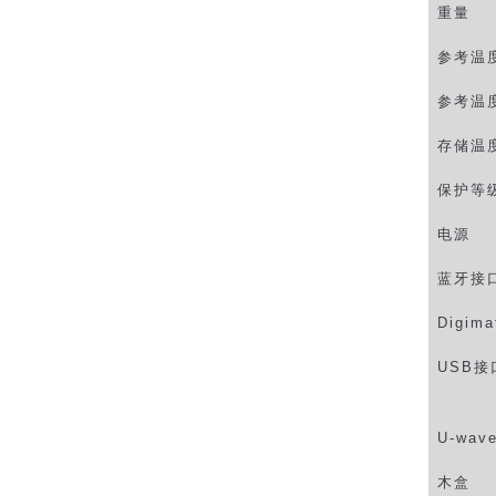
重量
参考温
参考温
存储温
保护等
电源
蓝牙接
Digima
USB
接
U-wav
木盒