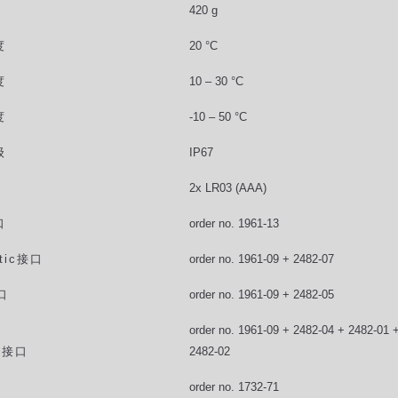
420 g
度
20 °C
度
10 – 30 °C
度
-10 – 50 °C
级
IP67
2x LR03 (AAA)
口
order no. 1961-13
tic
接口
order no. 1961-09 + 2482-07
口
order no. 1961-09 + 2482-05
order no. 1961-09 + 2482-04 + 2482-01 
e
接口
2482-02
order no. 1732-71