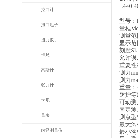
L440
4
拉力计
型号：
扭力起子
量程
Me
测量范
扭力扳手
显示范
刻度
S
卡尺
允许误
重复性
高斯计
测力
mi
测力
ma
张力计
重量：
防护等
卡规
可动测
固定测
量表
测点型
最大沟
内径测量仪
最小沟