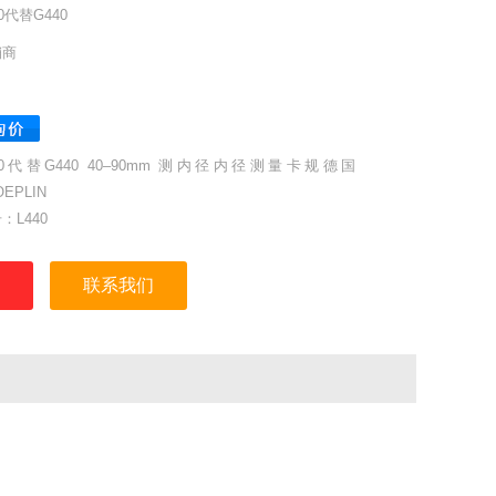
40代替G440
销商
40代替G440 40–90mm 测内径内径测量卡规德国
OEPLIN
：L440
Mes：50mm
范围Meb：40–90mm
联系我们
范围Azb：39,5–90,5mm
Skw：0,01mm
误差G：0,05mm
性极限r：0,03mm