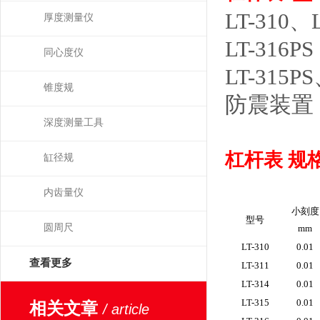
LT-310、
厚度测量仪
LT-316PS
同心度仪
LT-315
锥度规
防震装置
深度测量工具
杠杆表 规
缸径规
内齿量仪
小刻度
型号
圆周尺
mm
LT-310
0.01
查看更多
LT-311
0.01
LT-314
0.01
LT-315
0.01
相关文章
/ article