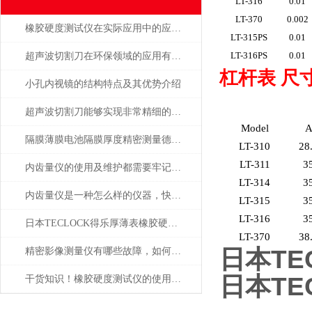
LT-316
0.01
LT-370
0.002
橡胶硬度测试仪在实际应用中的应用场景
LT-315PS
0.01
LT-316PS
0.01
超声波切割刀在环保领域的应用有哪些
杠杆表 尺
小孔内视镜的结构特点及其优势介绍
超声波切割刀能够实现非常精细的切割
Model
隔膜薄膜电池隔膜厚度精密测量德国MAHR
LT-310
28
LT-311
3
内齿量仪的使用及维护都需要牢记注意事项才行
LT-314
3
内齿量仪是一种怎么样的仪器，快来看看介绍的相关信息吧
LT-315
3
LT-316
3
日本TECLOCK得乐厚薄表橡胶硬度计总代理东莞市高腾达
LT-370
38
日本TE
精密影像测量仪有哪些故障，如何解决
日本TE
干货知识！橡胶硬度测试仪的使用说明