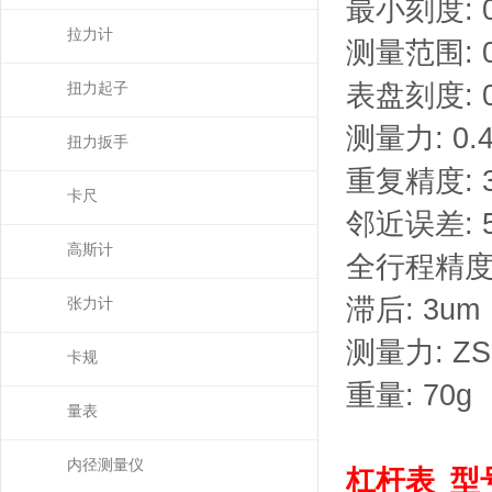
最小刻度: 0
拉力计
测量范围: 0
表盘刻度: 0
扭力起子
测量力: 0.
扭力扳手
重复精度: 
卡尺
邻近误差: 
高斯计
全行程精度:
滞后: 3um
张力计
测量力: ZS
卡规
重量: 70g
量表
内径测量仪
杠杆表 型