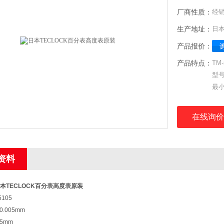
厂商性质：
经
生产地址：
日
产品报价：
产品特点：
TM
型号
最小
测量
重复
在线询价
显示
显示
显示
资料
显示
滞后
标准
本TECLOCK百分表高度表原装
测量
105
重量
.005mm
5mm