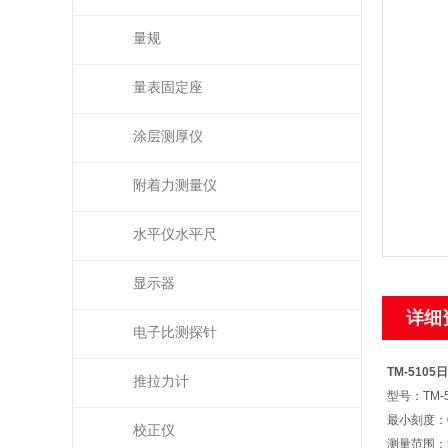
量规
量表固定座
涂层测厚仪
附着力测量仪
水平仪水平尺
显示器
详细
电子比测探针
TM-5105
日
推拉力计
型号：TM-5
最小刻度：0
校正仪
测量范围：