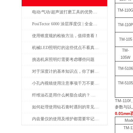
TM-110
电动/气动/超声波打磨工具的优势是显而易见的
PosiTector 6000 涂层厚度仪 | 全金属通用 高精度工业测厚解决方案
TM-110
使用锥度规的检验方法，值得查看！
TM-105
机械LED照明灯的这些优点不看真的不知道
TM-
105W
挑选机床照明灯需要考虑哪些问题
TM-5106
对于深度计的基本知识点，你了解多少？
TM-5105
小孔内视镜使用注意事项千万不要忘了，牢记
纤维油石是用什么树脂合成的？ 为什么这么贵？
TM-110f
参数与以
如何处理使用钻石膏时遇到的常见问题和挑战
0.01mm
内齿量仪的使用及维护都需要牢记注意事项才行
Mode
TM-1