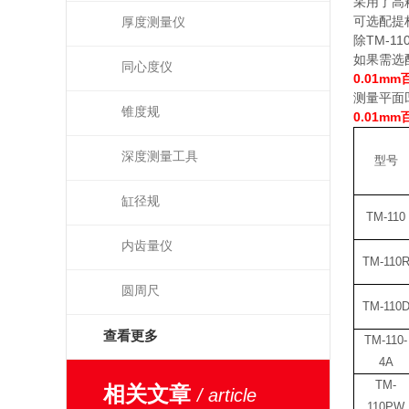
采用了高
可选配提
厚度测量仪
除
TM-11
如果需选
同心度仪
0.01mm
测量平面
锥度规
0.01mm
深度测量工具
型号
缸径规
TM-110
内齿量仪
TM-110
圆周尺
TM-110
查看更多
TM-110-
4A
TM-
相关文章
/ article
110PW