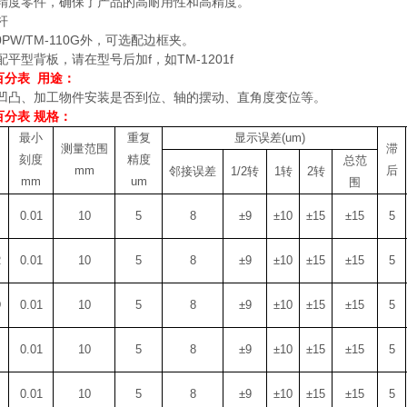
精度零件，确保了产品的高耐用性和高精度。
杆
0PW/TM-110G
外，可选配边框夹。
配平型背板，请在型号后加
f
，如
TM-1201f
百分表
用途：
凹凸、加工物件安装是否到位、轴的摆动、直角度变位等。
百分表 规格：
最小
重复
显示误差
(um)
测量范围
滞
刻度
精度
总范
mm
后
邻接误差
1/2
转
1
转
2
转
mm
um
围
0.01
10
5
8
±
9
±
10
±
15
±
15
5
R
0.01
10
5
8
±
9
±
10
±
15
±
15
5
D
0.01
10
5
8
±
9
±
10
±
15
±
15
5
0.01
10
5
8
±
9
±
10
±
15
±
15
5
0.01
10
5
8
±
9
±
10
±
15
±
15
5