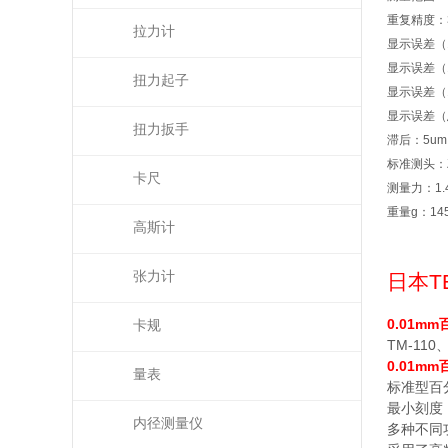
重复精度：
拉力计
显示误差（1
显示误差（
扭力起子
显示误差（1
显示误差（
扭力扳手
滞后：5um
标准测头：Z
卡尺
测量力：1.
重量g：14
高斯计
张力计
日本
T
0.01mm
卡规
TM-110
0.01mm
量表
标准型百
最小刻度
内径测量仪
多种不同