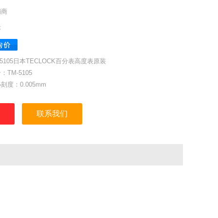
销商
本
-5105日本TECLOCK百分表高度表原装
：TM-5105
刻度：0.005mm
范围：5mm
精度：3um
联系我们
误差（1/2圈）：±8um
误差（1圈）：±9um
误差（1/2圈）：±10um
误差（总量程）：±12um
：5um
测头：ZS-017
力：1.4N以下
g：145