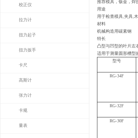
推荐模具，钣金，焊
校正仪
用途
用于检查模具
,
夹具
,
拉力计
材料
机械构造用碳素钢
扭力起子
特长
凸型与凹型的叶片左
扭力扳手
适用于测量圆形槽型
型号
卡尺
RG-34F
高斯计
张力计
RG-32F
卡规
RG-30F
量表